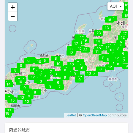
16
+
AQI
18
21
−
15
19
18
13
23
10
9
25
12
17
26
19
14
16
18
9
13
17
10
8
11
19
15
10
18
13
10
8
18
22
10
10
11
12
9
9
10
10
13
8
10
11
6
12
8
6
8
6
6
8
5
7
10
9
9
10
8
8
9
9
10
8
10
5
8
9
9
12
8
12
6
9
10
8
8
8
8
8
10
8
7
8
7
10
9
13
5
8
8
9
7
5
8
9
6
8
7
12
12
9
9
12
9
8
6
8
9
6
3
6
10
9
9
6
8
7
14
8
9
7
9
9
8
12
8
9
10
8
12
9
15
10
22
18
Leaflet
| ©
OpenStreetMap
contributors
14
附近的城市