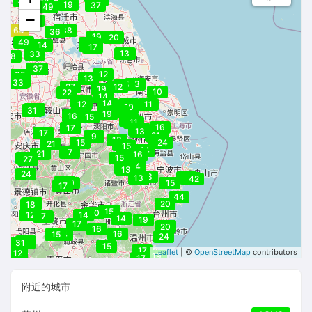
33
19
37
49
−
47
50
62
36
36
64
38
36
19
20
49
19
14
19
17
13
16
33
18
34
37
12
35
13
32
33
33
13
15
27
12
19
17
10
22
13
14
19
17
14
12
12
11
10
29
32
31
12
14
13
19
16
16
15
10
11
16
17
16
13
13
17
21
9
13
20
15
24
24
21
15
15
14
14
7
21
16
29
15
27
14
15
16
13
24
13
17
14
13
25
42
16
19
17
15
17
44
14
20
18
14
15
20
12
14
7
14
19
17
20
20
16
16
15
15
14
24
22
31
27
15
17
Leaflet
| ©
OpenStreetMap
contributors
12
19
17
附近的城市