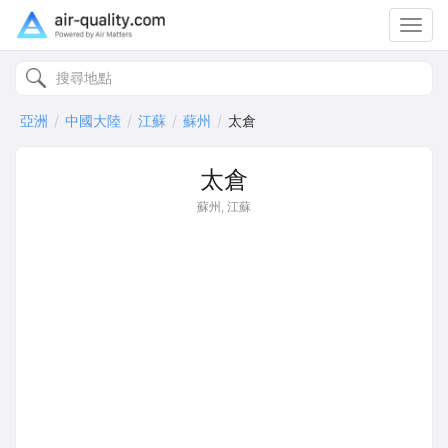
Toggl
navig
亞洲
中國大陸
江蘇
蘇州
太倉
太倉
蘇州, 江蘇