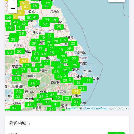
28
43
50
60
30
45
28
28
82
−
80
90
75
46
46
57
48
36
50
28
18
46
27
25
27
27
26
25
25
38
20
39
39
17
34
18
36
39
39
26
30
28
28
28
28
22
29
29
29
32
33
31
27
28
25
28
38
25
26
30
31
31
38
35
39
38
40
30
29
27
35
29
29
29
53
25
17
44
27
38
29
29
27
38
41
33
33
18
37
32
31
43
31
42
40
33
40
25
30
27
30
29
27
27
32
34
30
29
35
25
26
76
33
35
35
35
22
34
32
29
38
29
28
35
41
40
48
39
24
39
37
38
Leaflet
| ©
OpenStreetMap
contributors
32
47
27
附近的城市