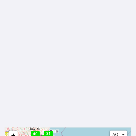
31
49
+
AQI
56