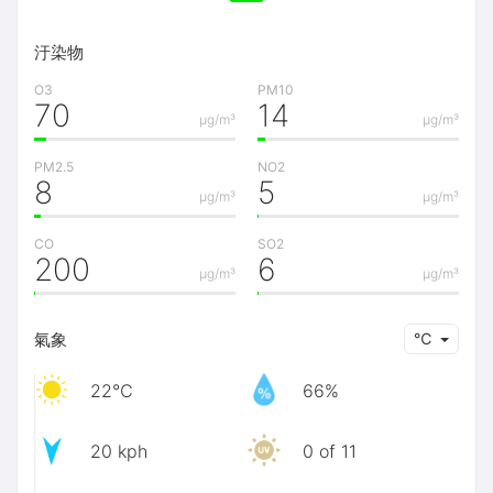
汙染物
O3
PM10
70
14
μg/m³
μg/m³
PM2.5
NO2
8
5
μg/m³
μg/m³
CO
SO2
200
6
μg/m³
μg/m³
氣象
℃
22℃
66%
20 kph
0 of 11