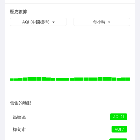
歷史數據
AQI (中國標準)
每小時
包含的地點
昌邑區
AQI 21
樺甸市
AQI 7