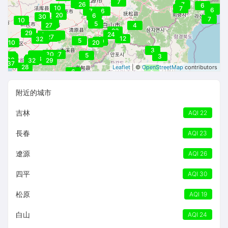
7
25
26
26
26
7
6
10
6
7
6
7
6
20
6
30
7
10
28
28
5
27
4
23
29
24
30
26
26
25
27
30
31
12
32
32
5
20
10
20
3
30
28
27
36
36
34
5
27
3
30
27
26
31
30
30
32
32
29
37
28
Leaflet
| ©
OpenStreetMap
contributors
2
6
附近的城市
吉林
AQI 22
長春
AQI 23
遼源
AQI 26
四平
AQI 30
松原
AQI 19
白山
AQI 24