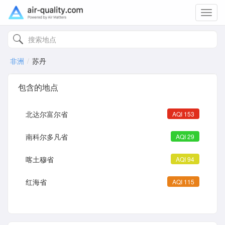
Toggl
navig
非洲
苏丹
包含的地点
北达尔富尔省
AQI 153
南科尔多凡省
AQI 29
喀土穆省
AQI 94
红海省
AQI 115