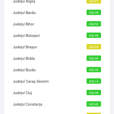
Județul Argeș
AQI 51
Județul Bacău
AQI 49
Județul Bihor
AQI 50
Județul Botoșani
AQI 48
Județul Brașov
AQI 55
Județul Brăila
AQI 46
Județul Buzău
AQI 45
Județul Caraș-Severin
AQI 14
Județul Cluj
AQI 48
Județul Constanța
AQI 40