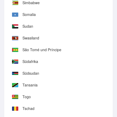
Simbabwe
Somalia
Sudan
Swasiland
São Tomé und Príncipe
Südafrika
Südsudan
Tansania
Togo
Tschad